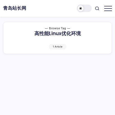
Skip
青岛站长网
to
content
Browse Tag
高性能Linux优化环境
1 Article
高效赋能ML：构建高性能Linux优化环境指
南
高
By
Dawei
1 Min Read
已关闭评论
效