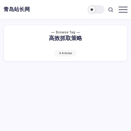
Skip
青岛站长网
to
content
Browse Tag
高效抓取策略
4 Articles
5G时代站长资讯传播新路径与高效抓取策略
探秘
5G
By
Dawei
1 Min Read
已关闭评论
时