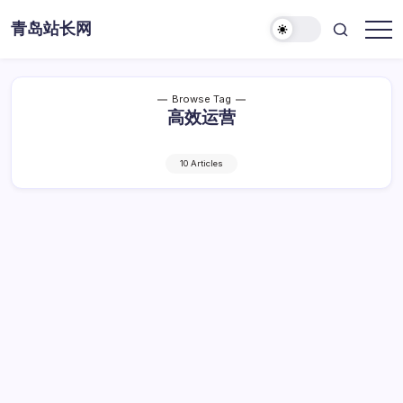
Skip
青岛站长网
to
content
Browse Tag
高效运营
10 Articles
数据赋能，实时驱动高效运营
数
By
Dawei
1 Min Read
已关闭评论
据
赋
数据赋能，实时驱动高效运营
能，