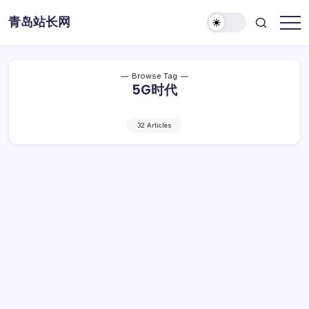
Skip
青岛站长网
to
content
Browse Tag
5G时代
32 Articles
5G时代站长资讯传播的机遇与策略构建
5G
By
Dawei
1 Min Read
已关闭评论
时
代
5G时代站长资讯传播的机遇与策略构建
站