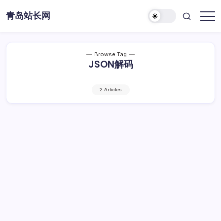
Skip
青岛站长网
to
content
Browse Tag
JSON解码
2 Articles
PHP进阶：JSON编码解码实战技巧
PHP
By
Dawei
1 Min Read
已关闭评论
进
阶：
PHP进阶：JSON编码解码实战技巧
JSON