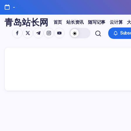
Skip
-
to
content
青岛站长网
首页
站长资讯
随写记事
云计算
https://www.facebook.com/
https://twitter.com/
https://t.me/
https://www.instagram.com/
https://youtube.com/
Subsc