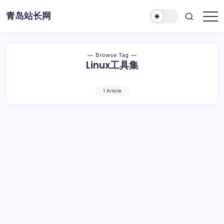
Skip
青岛站长网
to
content
Browse Tag
Linux工具集
1 Article
Linux工具集精要：高效编程实战全攻略
Linux
By
Dawei
1 Min Read
已关闭评论
工
具
Linux工具集精要：高效编程实战全攻略
集