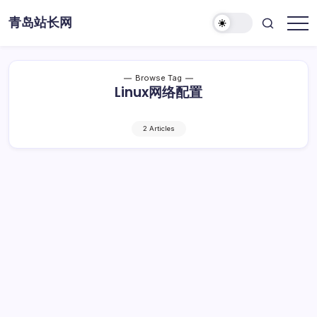
Skip
青岛站长网
to
content
Browse Tag
Linux网络配置
2 Articles
Shell脚本赋能Linux网络配置优化
Shell
By
Dawei
1 Min Read
已关闭评论
脚
本
Shell脚本赋能Linux网络配置优化
赋