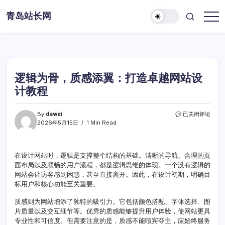
Skip
青岛站长网
to
content
逻辑为骨，质感添翼：打造卓越网站设
计教程
逻
By
dawei
已关闭评论
辑
2026年5月15日
1 Min Read
为
骨，
质
在设计网站时，逻辑是支撑整个结构的基础。清晰的导航、合理的页
感
面布局以及顺畅的用户流程，都是逻辑思维的体现。一个没有逻辑的
添
翼：
网站会让访客感到困惑，甚至直接离开。因此，在设计初期，明确目
打
标用户和核心功能至关重要。
造
卓
质感则为网站增添了独特的吸引力。它包括颜色搭配、字体选择、图
越
片质量以及交互细节等。优秀的质感能够提升用户体验，使网站更具
网
专业性和可信度。但需要注意的是，质感不能喧宾夺主，应始终服务
站