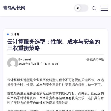
Skip
青岛站长网
to
content
云计算
云计算服务选型：性能、成本与安全的
三权重衡策略
云
By
dawei
已关闭评论
计
2025年8月25日
1 Min Read
算
服
务
云计算服务选型是企业数字化转型过程中不可忽视的关键环节。在选
选
择云服务时，性能、成本与安全三者往往需要综合权衡，缺一不可。
型：
性
能、
性能是衡量云服务是否满足业务需求的核心指标。高并发、低延迟的
成
应用场景对计算资源、网络带宽和存储速度有较高要求，选择具备弹
本
性扩展能力的云平台能够有效应对流量波动。
与
安