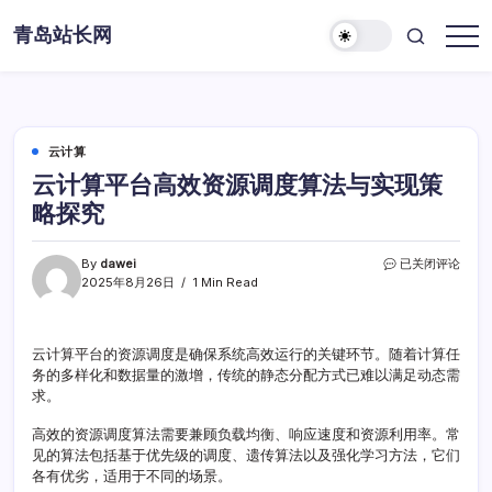
Skip
青岛站长网
to
content
云计算
云计算平台高效资源调度算法与实现策
略探究
云
By
dawei
已关闭评论
计
2025年8月26日
1 Min Read
算
平
台
云计算平台的资源调度是确保系统高效运行的关键环节。随着计算任
高
务的多样化和数据量的激增，传统的静态分配方式已难以满足动态需
效
资
求。
源
调
高效的资源调度算法需要兼顾负载均衡、响应速度和资源利用率。常
度
见的算法包括基于优先级的调度、遗传算法以及强化学习方法，它们
算
各有优劣，适用于不同的场景。
法