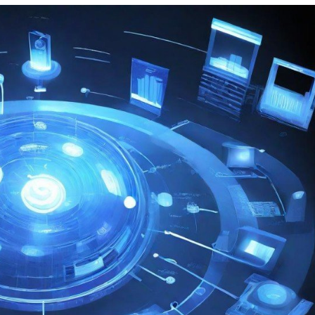
态：
结
构、
协
同
与
未
来
趋
势