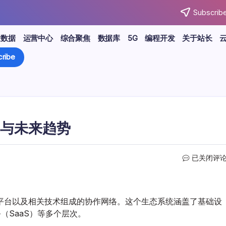
Subscribe
大数据
运营中心
综合聚焦
数据库
5G
编程开发
关于站长
ribe
与未来趋势
云
已关闭评
计
算
服
务
平台以及相关技术组成的协作网络。这个生态系统涵盖了基础设
商
务（SaaS）等多个层次。
生