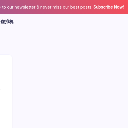
 to our newsletter & never miss our best posts.
Subscribe Now!
云虚拟机
论
广告
最新文章