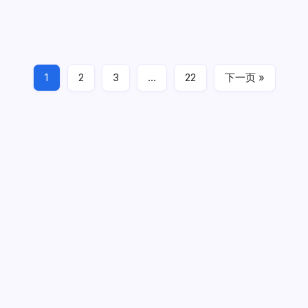
虚
拟
云虚拟机作为一种前沿的云计算技术，正在逐步成为企业数
机：
构
字化转型的重要支撑。在构建安全隔离的多租户环境方面，
建
安
云虚拟 […]
全
隔
离
1
2
3
…
22
下一页 »
的
云虚拟机
2024年7月2日
多
租
户
环
境
广告
最新文章
数据驱动传媒革新：算法洞察与资讯分类必修课
2026年8
月4日