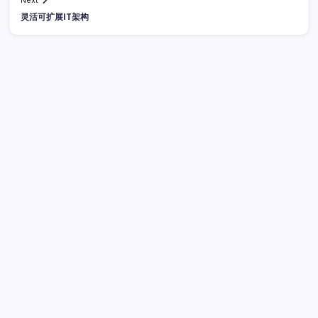
Next
灵活可扩展IT架构
广告
最新文章
数据驱动传媒革新：算法洞察与资讯分类必修课
2026年8
月4日
大数据实时处理系统构建与性能优化
2026年8月4日