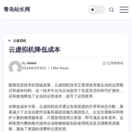
Skip
青岛站长网
to
content
云虚拟机
云虚拟机降低成本
云
By
dawei
已关闭评论
虚
2024年5月15日
1 Min Read
拟
机
降
随着信息技术的迅猛发展，云虚拟机技术正逐渐改变着企业的运营模
低
式和成本结构。这一技术不仅为企业提供了高度灵活性和可扩展性，
成
还有效地降低了企业的运营成本，提升了运营效率。
本
在降低成本方面，云虚拟机技术通过实现资源的共享和动态分配，显
著减少了企业在硬件设备和基础设施方面的投入。企业无需购买和维
护大量的物理服务器，只需按需使用云资源，即可满足业务需求。这
种按需付费的模式使得企业能够根据实际使用情况灵活调整资源规
模，避免了资源的浪费和过度投资。