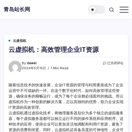
Skip
青岛站长网
to
content
云虚拟机
云虚拟机：高效管理企业IT资源
云
By
dawei
已关闭评论
虚
2024年5月15日
1 Min Read
拟
机：
高
随着信息技术的快速发展，企业IT资源的管理与利用逐渐成为了企业
效
运营中不可或缺的一环。在这个数字化时代，如何高效管理这些资
管
源，确保业务的顺畅运行，成为了每个企业都必须面对的挑战。而云
理
虚拟机作为一种创新的解决方案，正以其独特的优势，助力企业实现
企
IT资源的高效管理。
业
云虚拟机通过虚拟化技术，将物理服务器划分为多个独立的虚拟服务
IT
资
器，每个虚拟服务器都可以独立运行不同的操作系统和应用程序。这
源
种技术的应用，使得企业可以更加灵活地调配和利用IT资源，避免了
资源的浪费和闲置。同时，云虚拟机还具备高度的可伸缩性，企业可