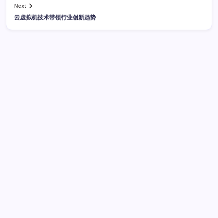
Next
云虚拟机技术带领行业创新趋势
广告
最新文章
数据驱动传媒革新：算法洞察与资讯分类必修课
2026年8
月4日
大数据实时处理系统构建与性能优化
2026年8月4日