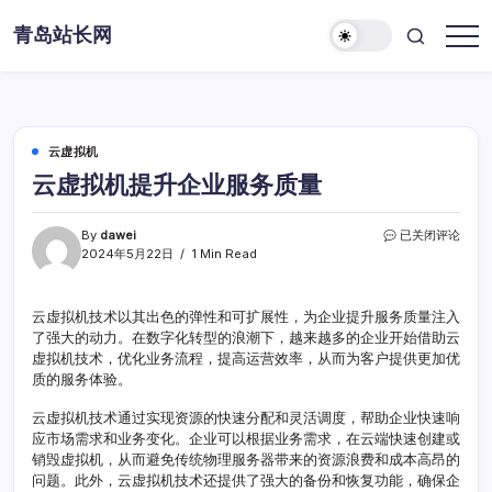
Skip
青岛站长网
to
content
云虚拟机
云虚拟机提升企业服务质量
云
By
dawei
已关闭评论
虚
2024年5月22日
1 Min Read
拟
机
提
云虚拟机技术以其出色的弹性和可扩展性，为企业提升服务质量注入
升
了强大的动力。在数字化转型的浪潮下，越来越多的企业开始借助云
企
虚拟机技术，优化业务流程，提高运营效率，从而为客户提供更加优
业
质的服务体验。
服
务
云虚拟机技术通过实现资源的快速分配和灵活调度，帮助企业快速响
质
应市场需求和业务变化。企业可以根据业务需求，在云端快速创建或
量
销毁虚拟机，从而避免传统物理服务器带来的资源浪费和成本高昂的
问题。此外，云虚拟机技术还提供了强大的备份和恢复功能，确保企