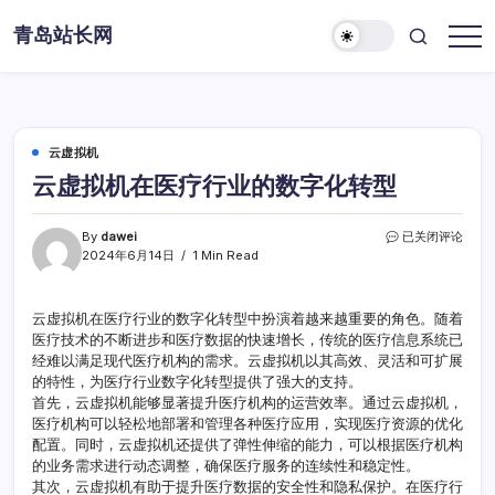
Skip
青岛站长网
to
content
云虚拟机
云虚拟机在医疗行业的数字化转型
云
By
dawei
已关闭评论
虚
2024年6月14日
1 Min Read
拟
机
在
云虚拟机在医疗行业的数字化转型中扮演着越来越重要的角色。随着
医
医疗技术的不断进步和医疗数据的快速增长，传统的医疗信息系统已
疗
经难以满足现代医疗机构的需求。云虚拟机以其高效、灵活和可扩展
行
的特性，为医疗行业数字化转型提供了强大的支持。
业
首先，云虚拟机能够显著提升医疗机构的运营效率。通过云虚拟机，
的
医疗机构可以轻松地部署和管理各种医疗应用，实现医疗资源的优化
数
字
配置。同时，云虚拟机还提供了弹性伸缩的能力，可以根据医疗机构
化
的业务需求进行动态调整，确保医疗服务的连续性和稳定性。
转
其次，云虚拟机有助于提升医疗数据的安全性和隐私保护。在医疗行