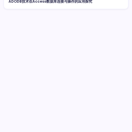
ADODB技术在Access数据库连接与操作的应用探究
广告
最新文章
AI赋能跨界融合：后端资源动态优化配置科技新范式
2026
年8月7日
鸿蒙动态：技术跨界融合破局，科技资源整合开启新篇
2026年8月7日