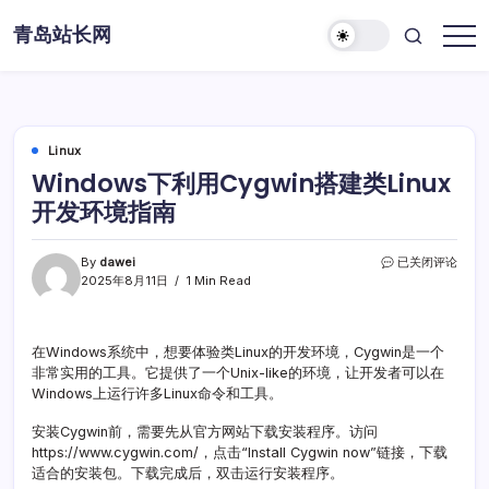
Skip
青岛站长网
to
content
Linux
Windows下利用Cygwin搭建类Linux
开发环境指南
Windows
By
dawei
已关闭评论
下
2025年8月11日
1 Min Read
利
用
Cygwin
在Windows系统中，想要体验类Linux的开发环境，Cygwin是一个
搭
非常实用的工具。它提供了一个Unix-like的环境，让开发者可以在
建
类
Windows上运行许多Linux命令和工具。
Linux
开
安装Cygwin前，需要先从官方网站下载安装程序。访问
发
https://www.cygwin.com/，点击“Install Cygwin now”链接，下载
环
适合的安装包。下载完成后，双击运行安装程序。
境