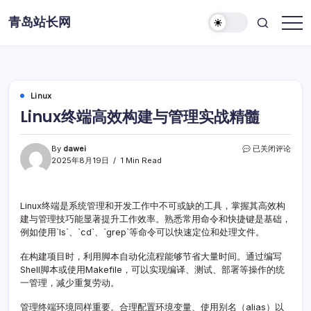
Skip
青岛站长网
to
content
Linux
Linux终端高效构建与管理实战精髓
Linux
By
dawei
已关闭评论
终
2025年8月19日
1 Min Read
端
高
效
Linux终端是系统管理和开发工作中不可或缺的工具，掌握其高效构
构
建与管理技巧能显著提升工作效率。熟悉常用命令和快捷键是基础，
建
与
例如使用`ls`、`cd`、`grep`等命令可以快速定位和处理文件。
管
理
在构建项目时，利用脚本自动化流程能够节省大量时间。通过编写
实
Shell脚本或使用Makefile，可以实现编译、测试、部署等操作的统
战
一管理，减少重复劳动。
精
髓
管理终端环境同样重要。合理配置环境变量、使用别名（alias）以