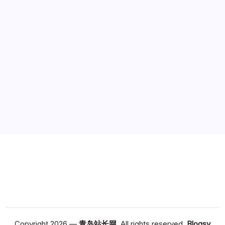
广告
Copyright 2026 —
青岛站长网
. All rights reserved.
Blogsy