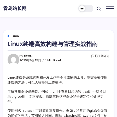
Skip
青岛站长网
to
content
Linux
Linux终端高效构建与管理实战指南
Linux
By
dawei
已关闭评论
终
2025年8月19日
1 Min Read
端
高
效
Linux终端是系统管理和开发工作中不可或缺的工具。掌握高效使用
构
终端的方法，可以大幅提升工作效率。
建
与
管
了解常用命令是基础。例如，ls用于查看目录内容，cd用于切换目
理
录，grep用于文本搜索。熟练掌握这些命令能快速定位和处理文
实
件。
战
指
使用别名（alias）可以简化重复操作。例如，将常用的git命令设置
南
为简短的别名，节省输入时间。编辑~/.bashrc或~/.zshrc文件可配