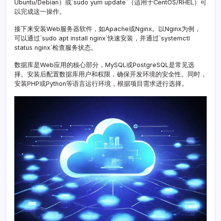
Ubuntu/Debian）或`sudo yum update`（适用于CentOS/RHEL）可
环
以完成这一操作。
境
手
接下来安装Web服务器软件，如Apache或Nginx。以Nginx为例，
册
可以通过`sudo apt install nginx`快速安装，并通过`systemctl
status nginx`检查服务状态。
数据库是Web应用的核心部分，MySQL或PostgreSQL是常见选
择。安装后配置数据库用户和权限，确保开发环境的安全性。同时，
安装PHP或Python等语言运行环境，根据项目需求进行选择。