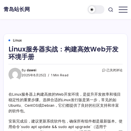
Skip
青岛站长网
to
content
Linux
Linux服务器实战：构建高效Web开发
环境手册
Linux
By
dawei
已关闭评论
服
2025年8月25日
1 Min Read
务
器
实
在Linux服务器上构建高效的Web开发环境，是提升开发效率和项目
战：
稳定性的重要步骤。选择合适的Linux发行版是第一步，常见的如
构
建
Ubuntu、CentOS或Debian，它们都提供了良好的社区支持和丰富
高
的软件包。
效
Web
安装完成后，建议更新系统软件包，确保所有组件都是最新版本。使
开
用命令`sudo apt update && sudo apt upgrade`（适用于
发