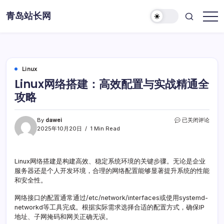
Skip
青岛站长网
to
content
Linux
Linux网络搭建：高效配置与实战精通全
攻略
Linux
By
dawei
已关闭评论
网
2025年10月20日
1 Min Read
络
搭
建：
Linux网络搭建是构建高效、稳定系统环境的关键步骤。无论是企业
高
服务器还是个人开发环境，合理的网络配置能够显著提升系统的性能
效
配
和安全性。
置
与
网络接口的配置通常通过/etc/network/interfaces或使用systemd-
实
networkd等工具完成。根据实际需求选择合适的配置方式，确保IP
战
地址、子网掩码和网关正确无误。
精