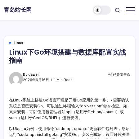
Skip
青岛站长网
to
content
Linux
Linux下Go环境搭建与数据库配置实战
指南
Linux
By
dawei
已关闭评论
下
2026年6月16日
1 Min Read
Go
环
境
在Linux系统上搭建Go语言环境是开发Go应用的第一步。•需要确认
搭
系统是否已安装Go。可以通过终端输入“go version”命令检查。如
建
与
果未安装，可以使用包管理器如apt（适用于Debian/Ubuntu）或
数
yum（适用于CentOS/RHEL）进行安装。
据
库
以Ubuntu为例，使用命令“sudo apt update”更新软件包列表，然后
配
运行“sudo apt install golang”安装Go。安装完成后，设置环境变量
置