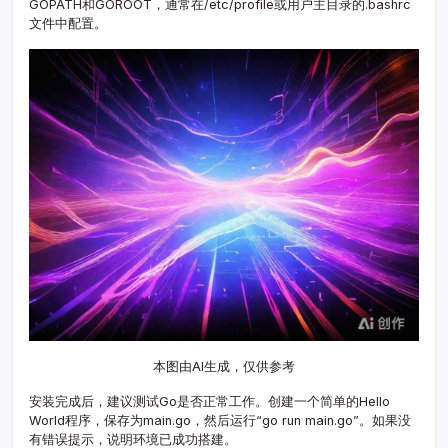
GOPATH和GOROOT，通常在/etc/profile或用户主目录的.bashrc
实
文件中配置。
战
指
南
本图由AI生成，仅供参考
安装完成后，建议测试Go是否正常工作。创建一个简单的Hello
World程序，保存为main.go，然后运行“go run main.go”。如果没
有错误提示，说明环境已成功搭建。