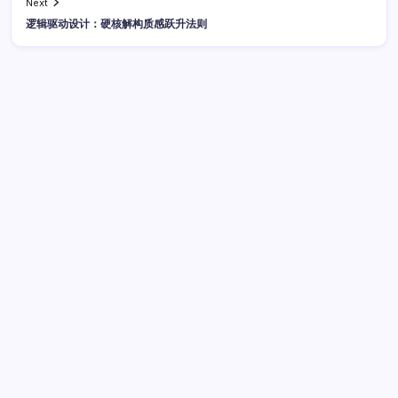
Next
逻辑驱动设计：硬核解构质感跃升法则
广告
最新文章
Go语言实战：科技赋能，打造高交互炫酷网站设计
2026年
8月8日
量子科技赋能：解密网站设计逻辑，锻造极致视觉质感