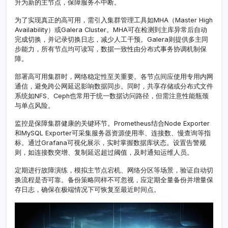
升为新的主节点，保障服务不中断。
监
控
为了实现真正的高可用，需引入集群管理工具如MHA（Master High
实
Availability）或Galera Cluster。MHA可在检测到主库异常后自动
践
完成切换，并记录切换日志，减少人工干预。Galera则提供多主同
步能力，所有节点均可读写，数据一致性由分布式事务协调机制保
障。
部署高可用集群时，网络稳定性至关重要。各节点间应使用专用内网
通信，避免跨公网延迟影响数据同步。同时，共享存储或分布式文件
系统如NFS、Ceph也常用于统一数据访问路径，但需注意性能瓶颈
与单点风险。
监控是保障集群健康的关键环节。Prometheus结合Node Exporter
和MySQL Exporter可采集服务器资源使用率、连接数、慢查询等指
标。通过Grafana可视化展示，实时掌握数据库状态。设置告警规
则，如连接数突增、复制延迟超过阈值，及时通知运维人员。
定期进行故障演练，模拟主节点宕机、网络分区等场景，验证自动切
换流程是否可靠。备份策略同样不可忽视，应定期全量备份并增量保
存日志，确保在极端情况下可恢复至最近时间点。