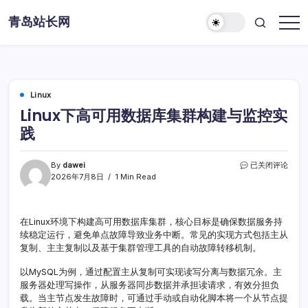
Skip
青岛站长网
to
content
Linux
Linux下高可用数据库集群构建与监控实
践
Linux
By
dawei
已关闭评论
下
2026年7月8日
1 Min Read
高
可
用
在Linux环境下构建高可用数据库集群，核心目标是确保数据服务持
数
续稳定运行，避免单点故障导致业务中断。常见的实现方式包括主从
据
库
复制、主主复制以及基于集群管理工具的自动故障转移机制。
集
群
以MySQL为例，通过配置主从复制可实现读写分离与数据冗余。主
构
服务器处理写操作，从服务器同步数据并承担读请求，有效分担负
建
载。当主节点发生故障时，可通过手动或自动化脚本将一个从节点提
与