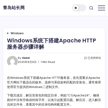
Skip
青岛站长网
to
content
Windows
Windows系统下搭建Apache HTTP
服务器步骤详解
Windows
By
dawei
已关闭评论
系
2025年8月6日
1 Min Read
统
下
搭
在Windows系统下搭建Apache HTTP服务器，首先需要从Apache
建
官方网站下载适合的版本。选择与系统架构匹配的安装包，通常推荐
Apache
HTTP
使用官方提供的Windows二进制文件。
服
务
下载完成后，解压安装包到指定目录，例如“C:\\Apache24”。确保
器
路径中没有空格或特殊字符，以免引起配置问题。解压后，进入解压
步
后的文件夹，查看其中的目录结构和配置文件。
骤