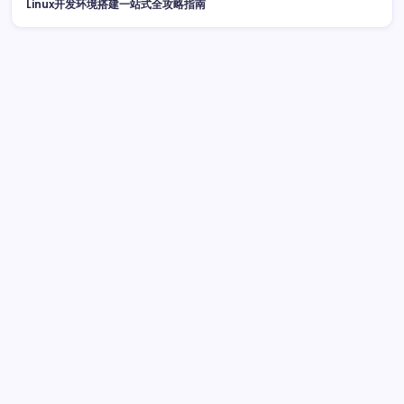
Linux开发环境搭建一站式全攻略指南
广告
最新文章
数据驱动传媒革新：算法洞察与资讯分类必修课
2026年8
月4日
大数据实时处理系统构建与性能优化
2026年8月4日
数据驱动传媒变革：站长资讯生态进化
2026年8月4日