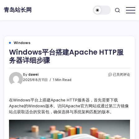
Skip
青岛站长网
to
content
Windows
Windows平台搭建Apache HTTP服
务器详细步骤
Windows
By
dawei
已关闭评论
平
2025年8月11日
1 Min Read
台
搭
建
在Windows平台上搭建Apache HTTP服务器，首先需要下载
Apache
Apache的Windows版本。访问Apache官方网站或通过第三方镜像
HTTP
服
站点获取适合的安装包，确保选择与系统架构匹配的版本。
务
器
详
细
步