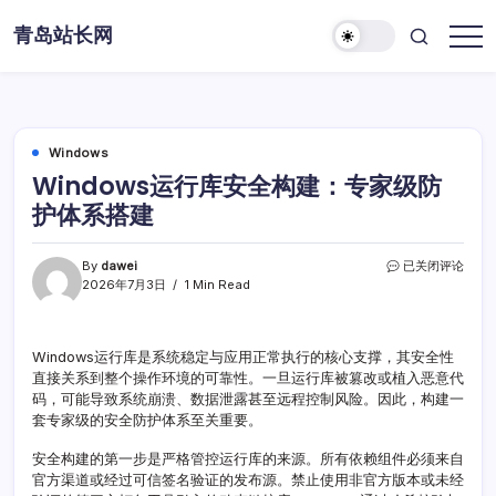
Skip
青岛站长网
to
content
Windows
Windows运行库安全构建：专家级防
护体系搭建
Windows
By
dawei
已关闭评论
运
2026年7月3日
1 Min Read
行
库
安
Windows运行库是系统稳定与应用正常执行的核心支撑，其安全性
全
直接关系到整个操作环境的可靠性。一旦运行库被篡改或植入恶意代
构
建：
码，可能导致系统崩溃、数据泄露甚至远程控制风险。因此，构建一
专
套专家级的安全防护体系至关重要。
家
级
安全构建的第一步是严格管控运行库的来源。所有依赖组件必须来自
防
官方渠道或经过可信签名验证的发布源。禁止使用非官方版本或未经
护