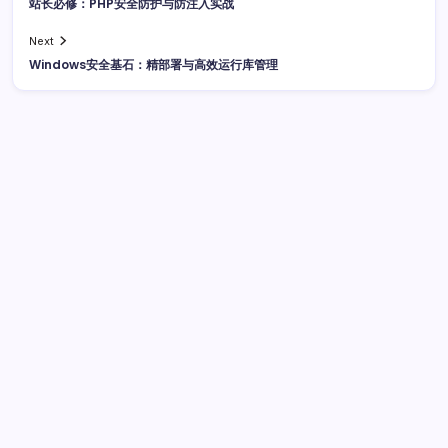
站长必修：PHP安全防护与防注入实战
Next
Windows安全基石：精部署与高效运行库管理
广告
最新文章
数据驱动传媒革新：算法洞察与资讯分类必修课
2026年8
月4日