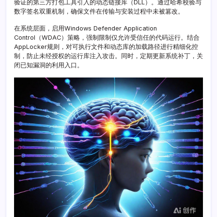
验证的第三方打包工具引入的动态链接库（DLL）。通过哈希校验与
体
数字签名双重机制，确保文件在传输与安装过程中未被篡改。
系
搭
在系统层面，启用Windows Defender Application
建
Control（WDAC）策略，强制限制仅允许受信任的代码运行。结合
AppLocker规则，对可执行文件和动态库的加载路径进行精细化控
制，防止未经授权的运行库注入攻击。同时，定期更新系统补丁，关
闭已知漏洞的利用入口。