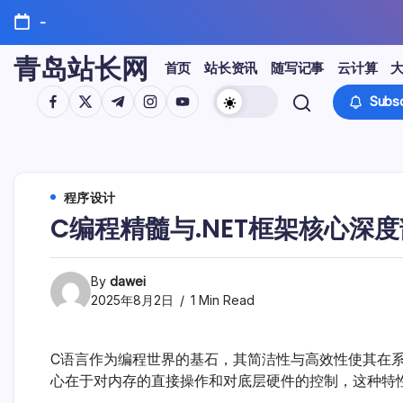
Skip
-
to
content
青岛站长网
首页
站长资讯
随写记事
云计算
https://www.facebook.com/
https://twitter.com/
https://t.me/
https://www.instagram.com/
https://youtube.com/
Subsc
程序设计
C编程精髓与.NET框架核心深
By
dawei
2025年8月2日
1 Min Read
C语言作为编程世界的基石，其简洁性与高效性使其在
心在于对内存的直接操作和对底层硬件的控制，这种特