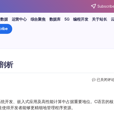
Subscribe
大数据
运营中心
综合聚焦
数据库
5G
编程开发
关于站长
ribe
度剖析
C
已关闭评
编
程
精
髓
系统开发、嵌入式应用及高性能计算中占据重要地位。C语言的核
与.NET
性使得开发者能够更精细地管理程序资源。
框