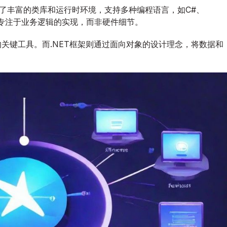
架
供了丰富的类库和运行时环境，支持多种编程语言，如C#、
核
能够专注于业务逻辑的实现，而非硬件细节。
心
深
关键工具。而.NET框架则通过面向对象的设计理念，将数据和
度
剖
析