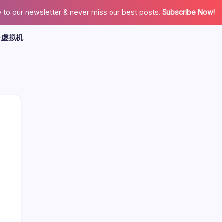
 to our newsletter & never miss our best posts.
Subscribe Now!
云虚拟机
论
广告
最新文章