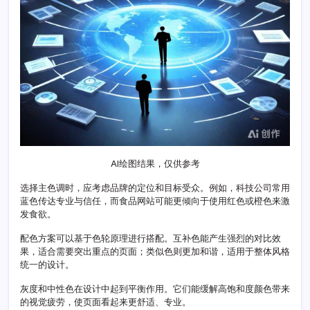
引
力
的
设
计
秘
籍
AI绘图结果，仅供参考
选择主色调时，应考虑品牌的定位和目标受众。例如，科技公司常用
蓝色传达专业与信任，而食品网站可能更倾向于使用红色或橙色来激
发食欲。
配色方案可以基于色轮原理进行搭配。互补色能产生强烈的对比效
果，适合需要突出重点的页面；类似色则更加和谐，适用于整体风格
统一的设计。
灰度和中性色在设计中起到平衡作用。它们能缓解高饱和度颜色带来
的视觉疲劳，使页面看起来更舒适、专业。