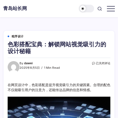
Skip
青岛站长网
to
content
程序设计
色彩搭配宝典：解锁网站视觉吸引力的
设计秘籍
色
By
dawei
已关闭评论
彩
2025年8月5日
1 Min Read
搭
配
宝
在网页设计中，色彩搭配是提升视觉吸引力的关键因素。合理的配色
典：
不仅能吸引用户的注意力，还能传达品牌的信息和情感。
解
锁
网
站
视
觉
吸