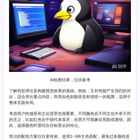
觉
设
计
的
实
用
指
南
AI绘图结果，仅供参考
了解色彩理论是构建视觉效果的基础。例如，互补色能产生强烈的对
比，适合突出重点内容；而类似色则能营造和谐统一的氛围，适用于
整体页面布局。
考虑用户的感受和文化背景也很重要。不同颜色在不同文化中有不同
的含义，比如红色在中国代表喜庆，在西方可能象征危险或激情。因
此，选择颜色时需结合目标受众的特点。
简洁的配色方案往往更有效。使用2-3种主色搭配，避免过多颜色造