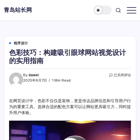
Skip
青岛站长网
to
content
程序设计
色彩技巧：构建吸引眼球网站视觉设计
的实用指南
色
By
dawei
已关闭评论
彩
2025年8月7日
1 Min Read
技
巧：
构
在网页设计中，色彩不仅仅是装饰，更是传达品牌信息和引导用户行
建
为的重要工具。选择合适的配色方案可以让网站更具吸引力，同时提
吸
引
升用户体验。
眼
球
网
站
视