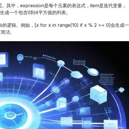
解
erable]。其中，expression是每个元素的表达式，item是迭代变量，
析
e(5)]会生成一个包含0到4平方值的列表。
与
实
x for x in range(10) if x % 2 == 0]会生成一
战
更简洁。
技
巧