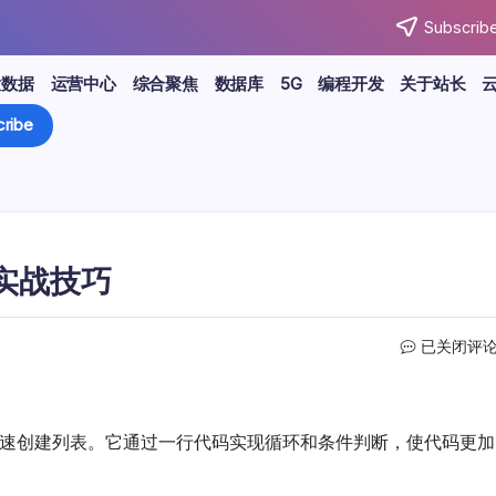
Subscribe
大数据
运营中心
综合聚焦
数据库
5G
编程开发
关于站长
ribe
与实战技巧
Python
已关闭评
列
表
推
导：
于快速创建列表。它通过一行代码实现循环和条件判断，使代码更加
深
度