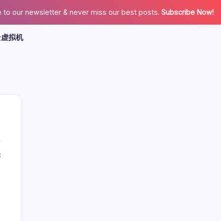
 to our newsletter & never miss our best posts.
Subscribe Now!
云虚拟机
论
广告
最新文章