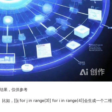
图结果，仅供参考
r j in range(3)] for i in range(4)]会生成一个二维