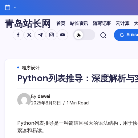
Skip
-
to
content
青岛站长网
首页
站长资讯
随写记事
云计算
https://www.facebook.com/
https://twitter.com/
https://t.me/
https://www.instagram.com/
https://youtube.com/
Subsc
程序设计
Python列表推导：深度解析
By
dawei
2025年8月13日
1 Min Read
Python列表推导是一种简洁且强大的语法结构，用
紧凑和易读。