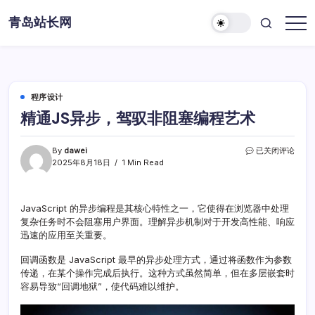
Skip
青岛站长网
to
content
程序设计
精通JS异步，驾驭非阻塞编程艺术
精
By
dawei
已关闭评论
通
2025年8月18日
1 Min Read
JS
异
步，
JavaScript 的异步编程是其核心特性之一，它使得在浏览器中处理
驾
复杂任务时不会阻塞用户界面。理解异步机制对于开发高性能、响应
驭
非
迅速的应用至关重要。
阻
塞
回调函数是 JavaScript 最早的异步处理方式，通过将函数作为参数
编
传递，在某个操作完成后执行。这种方式虽然简单，但在多层嵌套时
程
容易导致“回调地狱”，使代码难以维护。
艺
术