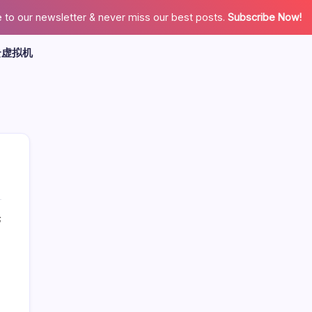
 to our newsletter & never miss our best posts.
Subscribe Now!
云虚拟机
论
广告
最新文章