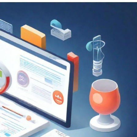
提
升
网
站
设
计
效
果
的
秘
诀