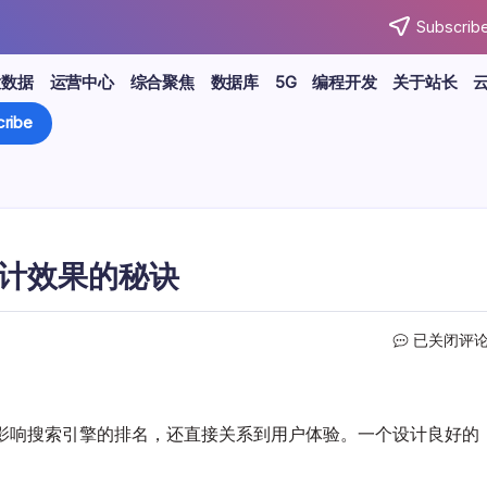
Subscribe
大数据
运营中心
综合聚焦
数据库
5G
编程开发
关于站长
ribe
设计效果的秘诀
SEO
已关闭评
优
化
原
则
仅影响搜索引擎的排名，还直接关系到用户体验。一个设计良好的
实
战：