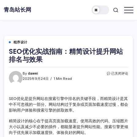
Skip
青岛站长网
to
content
程序设计
SEO优化实战指南：精简设计提升网站
排名与效果
SEO
By
dawei
已关闭评论
优
2025年9月24日
1 Min Read
化
实
战
SEO优化是提升网站在搜索引擎中排名的关键手段，而精简设计是其
指
中不可忽视的一部分。网站结构过于复杂或页面加载速度过慢，都会
南：
精
影响用户体验和搜索引擎的抓取效率。
简
设
精简设计的核心在于提高页面加载速度。使用高效的代码、压缩图片
计
大小以及减少不必要的插件，都能显著提升网站性能。搜索引擎更倾
提
向于优先展示加载速度快、体验良好的网站。
升