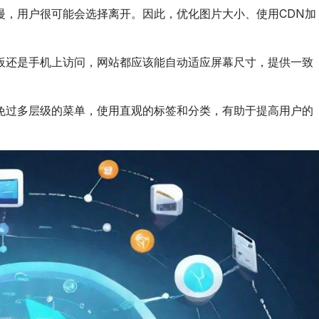
站
慢，用户很可能会选择离开。因此，优化图片大小、使用CDN加
用
户
体
板还是手机上访问，网站都应该能自动适应屏幕尺寸，提供一致
验
的
七
免过多层级的菜单，使用直观的标签和分类，有助于提高用户的
大
核
心
要
素