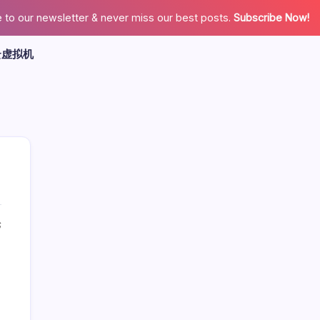
 to our newsletter & never miss our best posts.
Subscribe Now!
云虚拟机
论
广告
最新文章