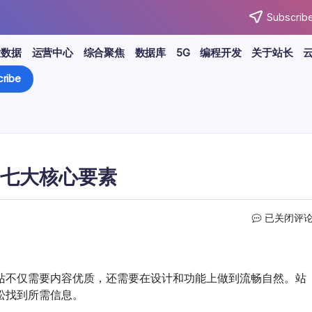
Subscribe
大数据
运营中心
综合聚焦
数据库
5G
编程开发
关于站长
ribe
七大核心要素
站
已关闭评
长
必
备：
提
站不仅需要内容优质，还需要在设计和功能上做到流畅自然。站
升
松找到所需信息。
网