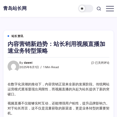
Skip
青岛站长网
to
content
站长资讯
内容营销新趋势：站长利用视频直播加
速业务转型策略
内
By
dawei
已关闭评论
容
2025年8月1日
1 Min Read
营
销
新
在数字化浪潮的推动下，内容营销正迎来全新的发展阶段。传统网站
趋
运营模式逐渐显现出局限性，而视频直播的兴起为站长提供了新的突
势：
站
破口。
长
利
视频直播不仅能够实时互动，还能增强用户粘性，提升品牌影响力。
用
对于站长而言，这不仅是流量获取的新渠道，更是业务转型的重要契
视
机。
频