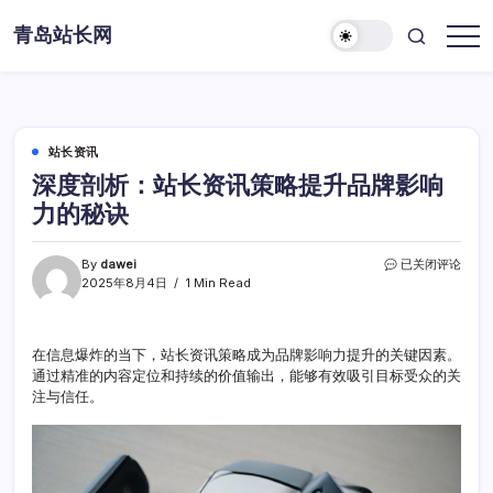
Skip
青岛站长网
to
content
站长资讯
深度剖析：站长资讯策略提升品牌影响
力的秘诀
深
By
dawei
已关闭评论
度
2025年8月4日
1 Min Read
剖
析：
站
在信息爆炸的当下，站长资讯策略成为品牌影响力提升的关键因素。
长
通过精准的内容定位和持续的价值输出，能够有效吸引目标受众的关
资
讯
注与信任。
策
略
提
升
品