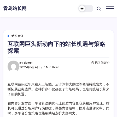
Skip
青岛站长网
to
content
站长资讯
互联网巨头新动向下的站长机遇与策略
探索
互
By
dawei
已关闭评论
联
2025年8月4日
1 Min Read
网
巨
头
互联网巨头近年来在人工智能、云计算和大数据等领域持续发力，不
新
断拓展业务边界。这种扩张不仅改变了市场格局，也给传统站长带来
动
向
了新的机遇。
下
的
在内容分发方面，平台算法的优化让优质内容更容易被用户发现。站
站
长可以通过分析用户行为数据，调整内容结构，提升流量转化率。同
长
时，多平台分发策略也能帮助站点扩大影响力。
机