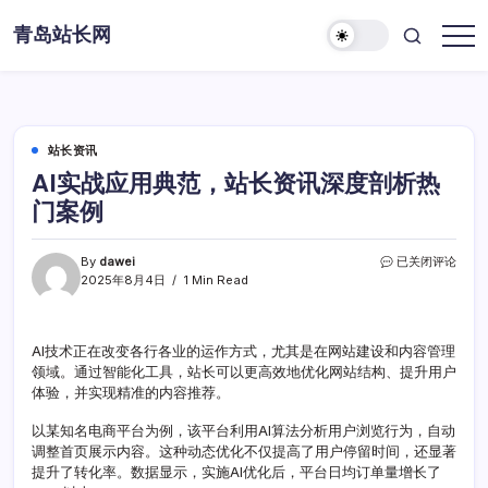
Skip
青岛站长网
to
content
站长资讯
AI实战应用典范，站长资讯深度剖析热
门案例
AI
By
dawei
已关闭评论
实
2025年8月4日
1 Min Read
战
应
用
AI技术正在改变各行各业的运作方式，尤其是在网站建设和内容管理
典
领域。通过智能化工具，站长可以更高效地优化网站结构、提升用户
范，
站
体验，并实现精准的内容推荐。
长
资
以某知名电商平台为例，该平台利用AI算法分析用户浏览行为，自动
讯
调整首页展示内容。这种动态优化不仅提高了用户停留时间，还显著
深
提升了转化率。数据显示，实施AI优化后，平台日均订单量增长了
度