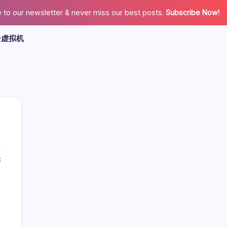
 to our newsletter & never miss our best posts.
Subscribe Now!
云虚拟机
论
广告
最新文章