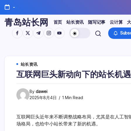
Skip
-
to
content
青岛站长网
首页
站长资讯
随写记事
云计算
https://www.facebook.com/
https://twitter.com/
https://t.me/
https://www.instagram.com/
https://youtube.com/
Subsc
站长资讯
互联网巨头新动向下的站长机遇
By
dawei
2025年8月4日
1 Min Read
互联网巨头近年来不断调整战略布局，尤其是在人工智
场格局，也给中小站长带来了新的机遇。