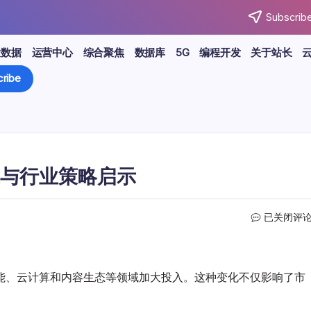
Subscribe
大数据
运营中心
综合聚焦
数据库
5G
编程开发
关于站长
ribe
与行业策略启示
互
已关闭评
联
网
巨
头
能、云计算和内容生态等领域加大投入。这种变化不仅影响了市
新
动