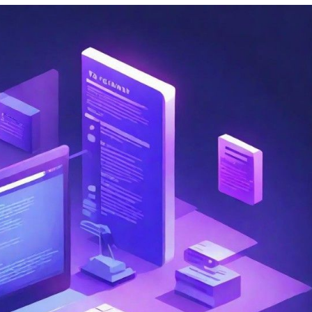
向
下
的
站
长
机
遇
与
行
业
策
略
启
示