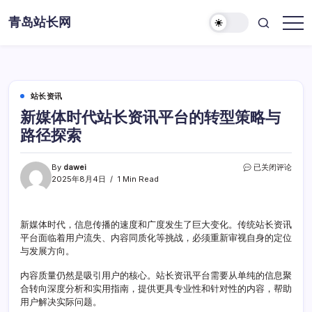
Skip
青岛站长网
to
content
站长资讯
新媒体时代站长资讯平台的转型策略与
路径探索
新
By
dawei
已关闭评论
媒
2025年8月4日
1 Min Read
体
时
代
新媒体时代，信息传播的速度和广度发生了巨大变化。传统站长资讯
站
平台面临着用户流失、内容同质化等挑战，必须重新审视自身的定位
长
资
与发展方向。
讯
平
内容质量仍然是吸引用户的核心。站长资讯平台需要从单纯的信息聚
台
合转向深度分析和实用指南，提供更具专业性和针对性的内容，帮助
的
用户解决实际问题。
转