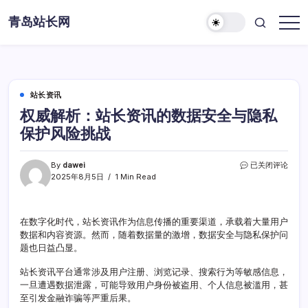
Skip
青岛站长网
to
content
站长资讯
权威解析：站长资讯的数据安全与隐私
保护风险挑战
权
By
dawei
已关闭评论
威
2025年8月5日
1 Min Read
解
析：
站
在数字化时代，站长资讯作为信息传播的重要渠道，承载着大量用户
长
数据和内容资源。然而，随着数据量的激增，数据安全与隐私保护问
资
讯
题也日益凸显。
的
数
站长资讯平台通常涉及用户注册、浏览记录、搜索行为等敏感信息，
据
一旦遭遇数据泄露，可能导致用户身份被盗用、个人信息被滥用，甚
安
至引发金融诈骗等严重后果。
全