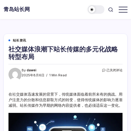
Skip
青岛站长网
to
content
站长资讯
社交媒体浪潮下站长传媒的多元化战略
转型布局
社
By
dawei
已关闭评论
交
2025年8月6日
1 Min Read
媒
体
浪
在社交媒体迅速发展的背景下，传统媒体面临着前所未有的挑战。用
潮
户注意力的分散和信息获取方式的转变，使得传统媒体的影响力逐渐
下
站
减弱。站长传媒作为早期的网络内容提供者，也必须适应这一变化。
长
传
媒
的
多