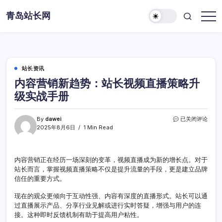
Skip
青岛站长网
to
content
站长资讯
内容营销新趋势：站长视频直播策略升
级实战手册
内
By
dawei
已关闭评论
容
2025年8月6日
1 Min Read
营
销
新
内容营销正在经历一场深刻的变革，视频直播成为新的增长点。对于
趋
站长而言，掌握视频直播策略不仅是提升流量的手段，更是建立品牌
势：
站
信任的重要方式。
长
视
现在的观众更倾向于互动性强、内容有深度的直播形式。站长可以通
频
过直播展示产品、分享行业见解或进行实时答疑，增强与用户的连
直
接。这种即时反馈机制有助于提高用户粘性。
播