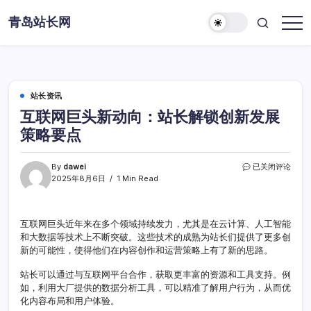
Skip
青岛站长网
to
content
站长资讯
互联网巨头新动向：站长解锁创新发展
策略要点
互
By
dawei
已关闭评论
联
2025年8月6日
1 Min Read
网
巨
头
互联网巨头近年来在多个领域持续发力，尤其是在云计算、人工智能
新
和大数据等技术上不断突破。这些技术的成熟为站长们提供了更多创
动
向：
新的可能性，使得他们在内容创作和运营策略上有了新的思路。
站
长
站长可以通过与互联网平台合作，获取更丰富的资源和工具支持。例
解
如，利用大厂提供的数据分析工具，可以精准了解用户行为，从而优
锁
化内容布局和用户体验。
创