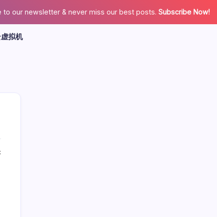
 to our newsletter & never miss our best posts.
Subscribe Now!
云虚拟机
论
广告
最新文章