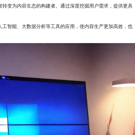
下
者转变为内容生态的构建者。通过深度挖掘用户需求，提供更具
站
长
传
人工智能、大数据分析等工具的应用，使内容生产更加高效，也
媒
的
战
略
转
型
与
布
局