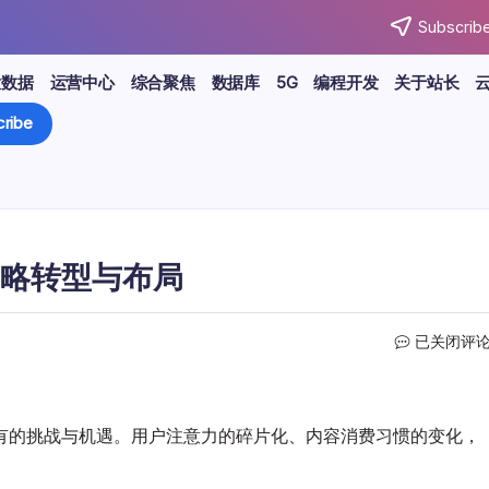
Subscribe
大数据
运营中心
综合聚焦
数据库
5G
编程开发
关于站长
ribe
略转型与布局
社
已关闭评
交
媒
体
新
有的挑战与机遇。用户注意力的碎片化、内容消费习惯的变化，
趋
势