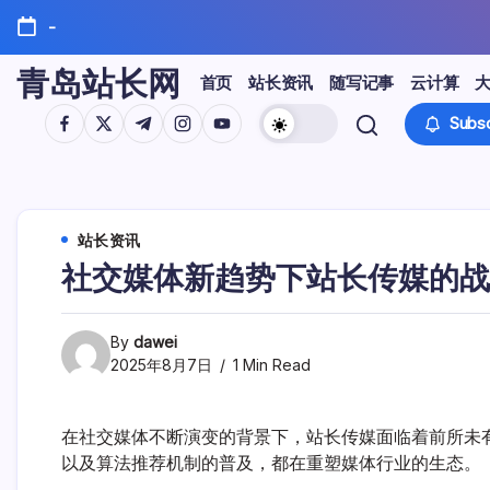
Skip
-
to
content
青岛站长网
首页
站长资讯
随写记事
云计算
https://www.facebook.com/
https://twitter.com/
https://t.me/
https://www.instagram.com/
https://youtube.com/
Subsc
站长资讯
社交媒体新趋势下站长传媒的战
By
dawei
2025年8月7日
1 Min Read
在社交媒体不断演变的背景下，站长传媒面临着前所未
以及算法推荐机制的普及，都在重塑媒体行业的生态。