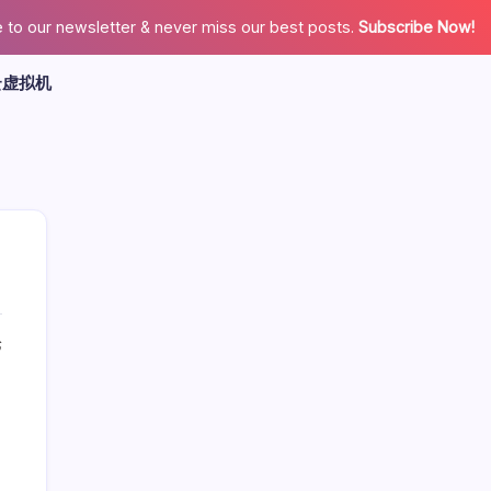
 to our newsletter & never miss our best posts.
Subscribe Now!
云虚拟机
论
广告
最新文章