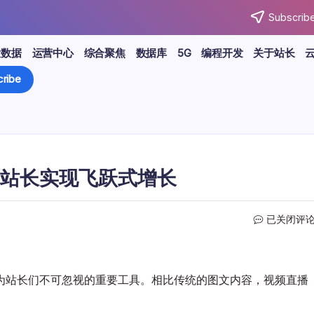
Subscribe
大数据
运营中心
综合聚焦
数据库
5G
编程开发
关于站长
ribe
站长实现飞跃式增长
内
已关闭评
容
营
销
新
为站长们不可忽视的重要工具。相比传统的图文内容，视频直播
趋
势：