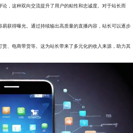
视
评论，这种双向交流提升了用户的粘性和忠诚度。对于站长而
频
直
播
容易获得曝光。通过持续输出高质量的直播内容，站长可以逐步
助
力
站
打赏、电商带货等。这为站长带来了多元化的收入来源，助力其
长
实
现
飞
跃
式
增
长