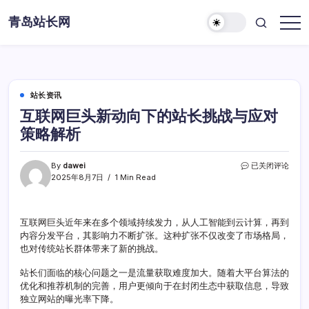
Skip
青岛站长网
to
content
站长资讯
互联网巨头新动向下的站长挑战与应对
策略解析
互
By
dawei
已关闭评论
联
2025年8月7日
1 Min Read
网
巨
头
互联网巨头近年来在多个领域持续发力，从人工智能到云计算，再到
新
内容分发平台，其影响力不断扩张。这种扩张不仅改变了市场格局，
动
向
也对传统站长群体带来了新的挑战。
下
的
站长们面临的核心问题之一是流量获取难度加大。随着大平台算法的
站
优化和推荐机制的完善，用户更倾向于在封闭生态中获取信息，导致
长
独立网站的曝光率下降。
挑