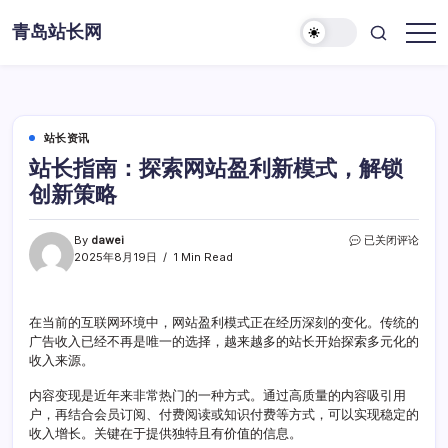
Skip
青岛站长网
to
content
站长资讯
站长指南：探索网站盈利新模式，解锁
创新策略
站
By
dawei
已关闭评论
长
2025年8月19日
1 Min Read
指
南：
探
在当前的互联网环境中，网站盈利模式正在经历深刻的变化。传统的
索
广告收入已经不再是唯一的选择，越来越多的站长开始探索多元化的
网
站
收入来源。
盈
利
内容变现是近年来非常热门的一种方式。通过高质量的内容吸引用
新
户，再结合会员订阅、付费阅读或知识付费等方式，可以实现稳定的
模
收入增长。关键在于提供独特且有价值的信息。
式，