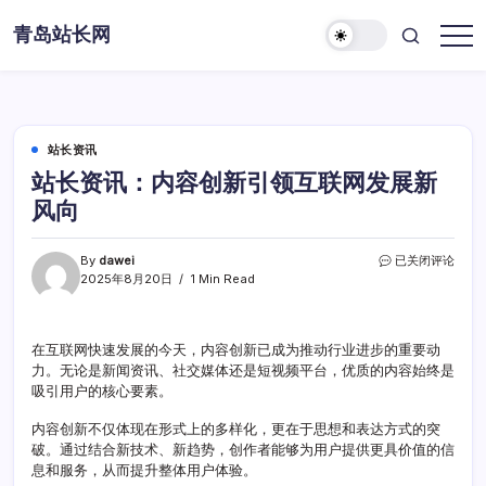
Skip
青岛站长网
to
content
站长资讯
站长资讯：内容创新引领互联网发展新
风向
站
By
dawei
已关闭评论
长
2025年8月20日
1 Min Read
资
讯：
内
在互联网快速发展的今天，内容创新已成为推动行业进步的重要动
容
力。无论是新闻资讯、社交媒体还是短视频平台，优质的内容始终是
创
新
吸引用户的核心要素。
引
领
内容创新不仅体现在形式上的多样化，更在于思想和表达方式的突
互
破。通过结合新技术、新趋势，创作者能够为用户提供更具价值的信
联
息和服务，从而提升整体用户体验。
网